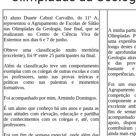
O aluno Duarte Cabral Carvalho, do 11º A,
representou o Agrupamento de Escolas de Sátão
nas Olimpíadas da Geologia, fase final, que se
A minha parti
realizaram no Centro de Ciência Viva de
Olimpíadas P
Estremoz nos dias 6 e 7 de junho.
uma experiên
longo destes d
Obteve uma classificação muito meritória
de aprofunda
(excelente), foi 9º entre 25 participantes na final.
Geologia atra
e das prova
Além da classificação teve um comportamento
bastante 
exemplar com os colegas de outras escolas e com
competências.
os professores, tanto nas provas teóricas e
práticas como nas palestras e momentos
Foi um enor
formativos.
Agrupamento
competição 
Foi acompanhado por mim, Armindo Domingos.
componente a
excelente amb
É um aluno que conheço há uns anos e pauta as
fim de seman
suas atitudes com elevação, educação e partilha
acompanhado p
de conhecimentos com os colegas e, até, com
apoio, dispo
professores.
contribuíram 
ainda mais esp
Foi um fim de semana especial, onde além das