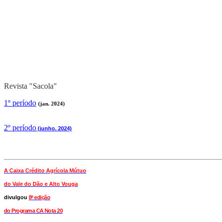
Revista "Sacola"
1º período
(jan. 2024)
2
º período
(junho. 2024)
A Caixa Crédito Agrícola Mútuo
do Vale
do Dão e Alto Vouga
divulgou
8ª edição
do Programa CA Nota 20