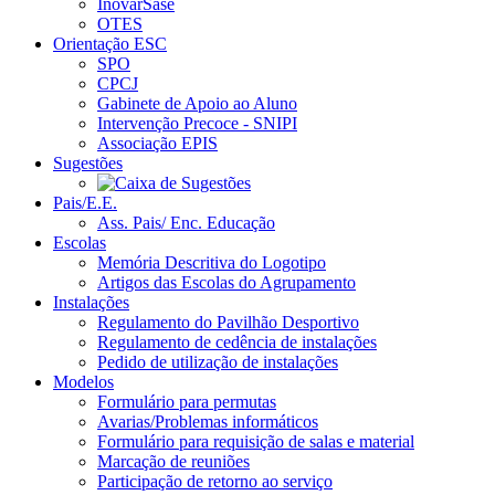
InovarSase
OTES
Orientação ESC
SPO
CPCJ
Gabinete de Apoio ao Aluno
Intervenção Precoce - SNIPI
Associação EPIS
Sugestões
Pais/E.E.
Ass. Pais/ Enc. Educação
Escolas
Memória Descritiva do Logotipo
Artigos das Escolas do Agrupamento
Instalações
Regulamento do Pavilhão Desportivo
Regulamento de cedência de instalações
Pedido de utilização de instalações
Modelos
Formulário para permutas
Avarias/Problemas informáticos
Formulário para requisição de salas e material
Marcação de reuniões
Participação de retorno ao serviço