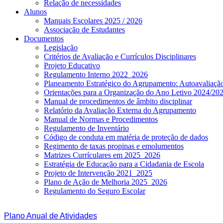
Relação de necessidades
Alunos
Manuais Escolares 2025 / 2026
Associação de Estudantes
Documentos
Legislação
Critérios de Avaliação e Currículos Disciplinares
Projeto Educativo
Regulamento Interno 2022_2026
Planeamento Estratégico do Agrupamento: Autoavaliaç
Orientações para a Organização do Ano Letivo 2024/20
Manual de procedimentos de âmbito disciplinar
Relatório da Avaliação Externa do Agrupamento
Manual de Normas e Procedimentos
Regulamento de Inventário
Código de conduta em matéria de proteção de dados
Regimento de taxas propinas e emolumentos
Matrizes Currículares em 2025_2026
Estratégia de Educação para a Cidadania de Escola
Projeto de Intervenção 2021_2025
Plano de Ação de Melhoria 2025_2026
Regulamento do Seguro Escolar
Plano Anual de Atividades