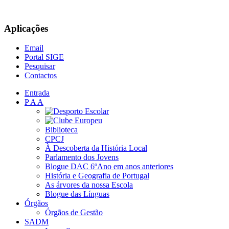
Aplicações
Email
Portal SIGE
Pesquisar
Contactos
Entrada
P A A
Biblioteca
CPCJ
À Descoberta da História Local
Parlamento dos Jovens
Blogue DAC 6ºAno em anos anteriores
História e Geografia de Portugal
As árvores da nossa Escola
Blogue das Línguas
Órgãos
Órgãos de Gestão
SADM