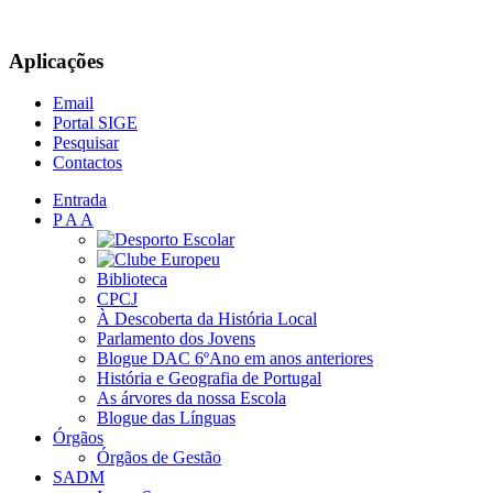
Aplicações
Email
Portal SIGE
Pesquisar
Contactos
Entrada
P A A
Biblioteca
CPCJ
À Descoberta da História Local
Parlamento dos Jovens
Blogue DAC 6ºAno em anos anteriores
História e Geografia de Portugal
As árvores da nossa Escola
Blogue das Línguas
Órgãos
Órgãos de Gestão
SADM