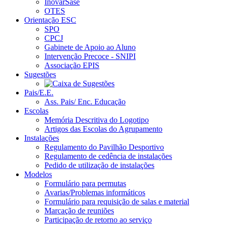
InovarSase
OTES
Orientação ESC
SPO
CPCJ
Gabinete de Apoio ao Aluno
Intervenção Precoce - SNIPI
Associação EPIS
Sugestões
Pais/E.E.
Ass. Pais/ Enc. Educação
Escolas
Memória Descritiva do Logotipo
Artigos das Escolas do Agrupamento
Instalações
Regulamento do Pavilhão Desportivo
Regulamento de cedência de instalações
Pedido de utilização de instalações
Modelos
Formulário para permutas
Avarias/Problemas informáticos
Formulário para requisição de salas e material
Marcação de reuniões
Participação de retorno ao serviço