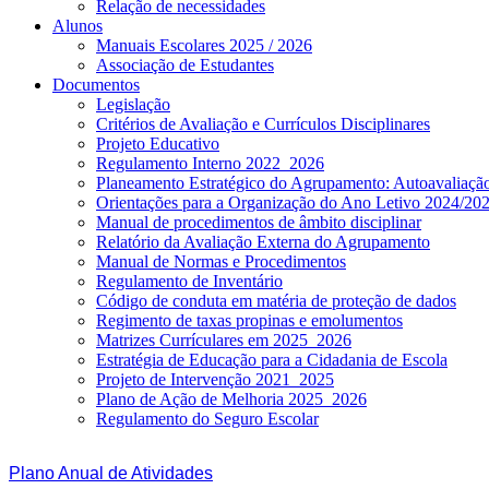
Relação de necessidades
Alunos
Manuais Escolares 2025 / 2026
Associação de Estudantes
Documentos
Legislação
Critérios de Avaliação e Currículos Disciplinares
Projeto Educativo
Regulamento Interno 2022_2026
Planeamento Estratégico do Agrupamento: Autoavaliaç
Orientações para a Organização do Ano Letivo 2024/20
Manual de procedimentos de âmbito disciplinar
Relatório da Avaliação Externa do Agrupamento
Manual de Normas e Procedimentos
Regulamento de Inventário
Código de conduta em matéria de proteção de dados
Regimento de taxas propinas e emolumentos
Matrizes Currículares em 2025_2026
Estratégia de Educação para a Cidadania de Escola
Projeto de Intervenção 2021_2025
Plano de Ação de Melhoria 2025_2026
Regulamento do Seguro Escolar
Plano Anual de Atividades