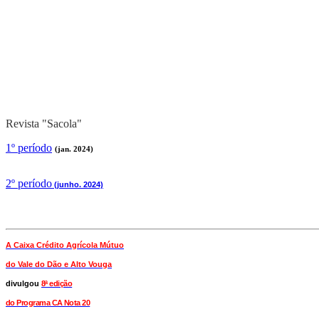
Revista "Sacola"
1º período
(jan. 2024)
2
º período
(junho. 2024)
A Caixa Crédito Agrícola Mútuo
do Vale
do Dão e Alto Vouga
divulgou
8ª edição
do Programa CA Nota 20