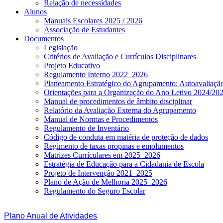
Relação de necessidades
Alunos
Manuais Escolares 2025 / 2026
Associação de Estudantes
Documentos
Legislação
Critérios de Avaliação e Currículos Disciplinares
Projeto Educativo
Regulamento Interno 2022_2026
Planeamento Estratégico do Agrupamento: Autoavaliaç
Orientações para a Organização do Ano Letivo 2024/20
Manual de procedimentos de âmbito disciplinar
Relatório da Avaliação Externa do Agrupamento
Manual de Normas e Procedimentos
Regulamento de Inventário
Código de conduta em matéria de proteção de dados
Regimento de taxas propinas e emolumentos
Matrizes Currículares em 2025_2026
Estratégia de Educação para a Cidadania de Escola
Projeto de Intervenção 2021_2025
Plano de Ação de Melhoria 2025_2026
Regulamento do Seguro Escolar
Plano Anual de Atividades