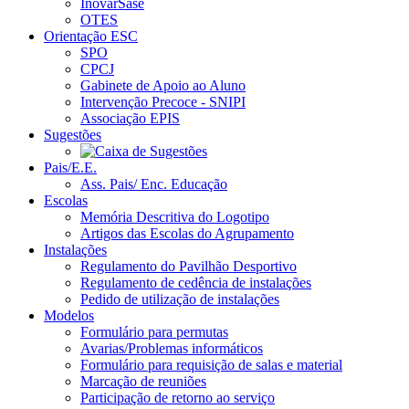
InovarSase
OTES
Orientação ESC
SPO
CPCJ
Gabinete de Apoio ao Aluno
Intervenção Precoce - SNIPI
Associação EPIS
Sugestões
Pais/E.E.
Ass. Pais/ Enc. Educação
Escolas
Memória Descritiva do Logotipo
Artigos das Escolas do Agrupamento
Instalações
Regulamento do Pavilhão Desportivo
Regulamento de cedência de instalações
Pedido de utilização de instalações
Modelos
Formulário para permutas
Avarias/Problemas informáticos
Formulário para requisição de salas e material
Marcação de reuniões
Participação de retorno ao serviço