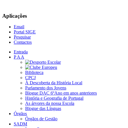
Aplicações
Email
Portal SIGE
Pesquisar
Contactos
Entrada
P A A
Biblioteca
CPCJ
À Descoberta da História Local
Parlamento dos Jovens
Blogue DAC 6ºAno em anos anteriores
História e Geografia de Portugal
As árvores da nossa Escola
Blogue das Línguas
Órgãos
Órgãos de Gestão
SADM