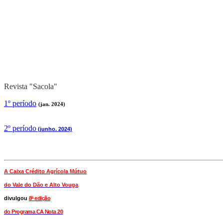
Revista "Sacola"
1º período
(jan. 2024)
2
º período
(junho. 2024)
A Caixa Crédito Agrícola Mútuo
do Vale
do Dão e Alto Vouga
divulgou
8ª edição
do Programa CA Nota 20