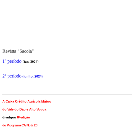
Revista "Sacola"
1º período
(jan. 2024)
2
º período
(junho. 2024)
A Caixa Crédito Agrícola Mútuo
do Vale
do Dão e Alto Vouga
divulgou
8ª edição
do Programa CA Nota 20