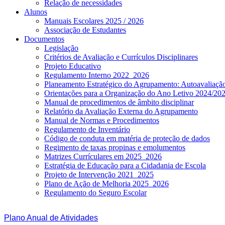
Relação de necessidades
Alunos
Manuais Escolares 2025 / 2026
Associação de Estudantes
Documentos
Legislação
Critérios de Avaliação e Currículos Disciplinares
Projeto Educativo
Regulamento Interno 2022_2026
Planeamento Estratégico do Agrupamento: Autoavaliaç
Orientações para a Organização do Ano Letivo 2024/20
Manual de procedimentos de âmbito disciplinar
Relatório da Avaliação Externa do Agrupamento
Manual de Normas e Procedimentos
Regulamento de Inventário
Código de conduta em matéria de proteção de dados
Regimento de taxas propinas e emolumentos
Matrizes Currículares em 2025_2026
Estratégia de Educação para a Cidadania de Escola
Projeto de Intervenção 2021_2025
Plano de Ação de Melhoria 2025_2026
Regulamento do Seguro Escolar
Plano Anual de Atividades