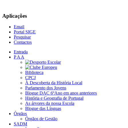
Aplicações
Email
Portal SIGE
Pesquisar
Contactos
Entrada
P A A
Biblioteca
CPCJ
À Descoberta da História Local
Parlamento dos Jovens
Blogue DAC 6ºAno em anos anteriores
História e Geografia de Portugal
As árvores da nossa Escola
Blogue das Línguas
Órgãos
Órgãos de Gestão
SADM