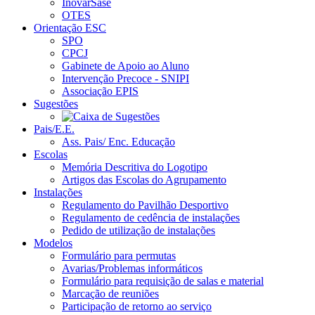
InovarSase
OTES
Orientação ESC
SPO
CPCJ
Gabinete de Apoio ao Aluno
Intervenção Precoce - SNIPI
Associação EPIS
Sugestões
Pais/E.E.
Ass. Pais/ Enc. Educação
Escolas
Memória Descritiva do Logotipo
Artigos das Escolas do Agrupamento
Instalações
Regulamento do Pavilhão Desportivo
Regulamento de cedência de instalações
Pedido de utilização de instalações
Modelos
Formulário para permutas
Avarias/Problemas informáticos
Formulário para requisição de salas e material
Marcação de reuniões
Participação de retorno ao serviço