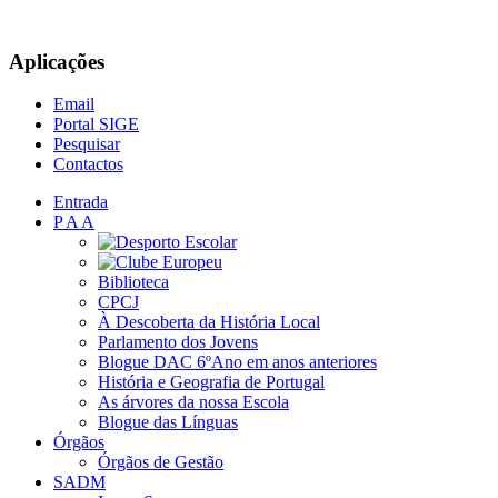
Aplicações
Email
Portal SIGE
Pesquisar
Contactos
Entrada
P A A
Biblioteca
CPCJ
À Descoberta da História Local
Parlamento dos Jovens
Blogue DAC 6ºAno em anos anteriores
História e Geografia de Portugal
As árvores da nossa Escola
Blogue das Línguas
Órgãos
Órgãos de Gestão
SADM