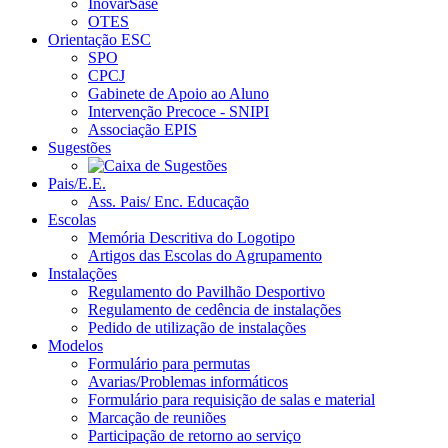
InovarSase
OTES
Orientação ESC
SPO
CPCJ
Gabinete de Apoio ao Aluno
Intervenção Precoce - SNIPI
Associação EPIS
Sugestões
Pais/E.E.
Ass. Pais/ Enc. Educação
Escolas
Memória Descritiva do Logotipo
Artigos das Escolas do Agrupamento
Instalações
Regulamento do Pavilhão Desportivo
Regulamento de cedência de instalações
Pedido de utilização de instalações
Modelos
Formulário para permutas
Avarias/Problemas informáticos
Formulário para requisição de salas e material
Marcação de reuniões
Participação de retorno ao serviço