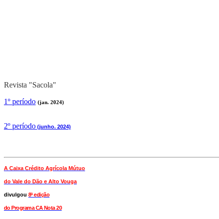
Revista "Sacola"
1º período
(jan. 2024)
2
º período
(junho. 2024)
A Caixa Crédito Agrícola Mútuo
do Vale
do Dão e Alto Vouga
divulgou
8ª edição
do Programa CA Nota 20