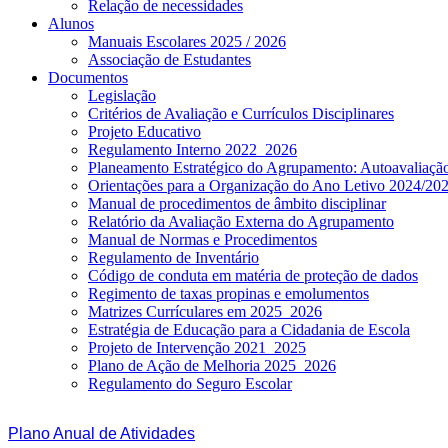
Relação de necessidades
Alunos
Manuais Escolares 2025 / 2026
Associação de Estudantes
Documentos
Legislação
Critérios de Avaliação e Currículos Disciplinares
Projeto Educativo
Regulamento Interno 2022_2026
Planeamento Estratégico do Agrupamento: Autoavaliaç
Orientações para a Organização do Ano Letivo 2024/20
Manual de procedimentos de âmbito disciplinar
Relatório da Avaliação Externa do Agrupamento
Manual de Normas e Procedimentos
Regulamento de Inventário
Código de conduta em matéria de proteção de dados
Regimento de taxas propinas e emolumentos
Matrizes Currículares em 2025_2026
Estratégia de Educação para a Cidadania de Escola
Projeto de Intervenção 2021_2025
Plano de Ação de Melhoria 2025_2026
Regulamento do Seguro Escolar
Plano Anual de Atividades