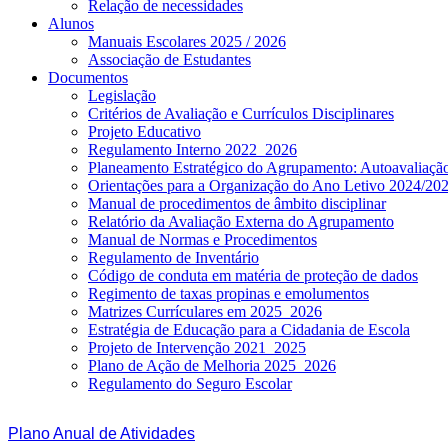
Relação de necessidades
Alunos
Manuais Escolares 2025 / 2026
Associação de Estudantes
Documentos
Legislação
Critérios de Avaliação e Currículos Disciplinares
Projeto Educativo
Regulamento Interno 2022_2026
Planeamento Estratégico do Agrupamento: Autoavaliaç
Orientações para a Organização do Ano Letivo 2024/20
Manual de procedimentos de âmbito disciplinar
Relatório da Avaliação Externa do Agrupamento
Manual de Normas e Procedimentos
Regulamento de Inventário
Código de conduta em matéria de proteção de dados
Regimento de taxas propinas e emolumentos
Matrizes Currículares em 2025_2026
Estratégia de Educação para a Cidadania de Escola
Projeto de Intervenção 2021_2025
Plano de Ação de Melhoria 2025_2026
Regulamento do Seguro Escolar
Plano Anual de Atividades