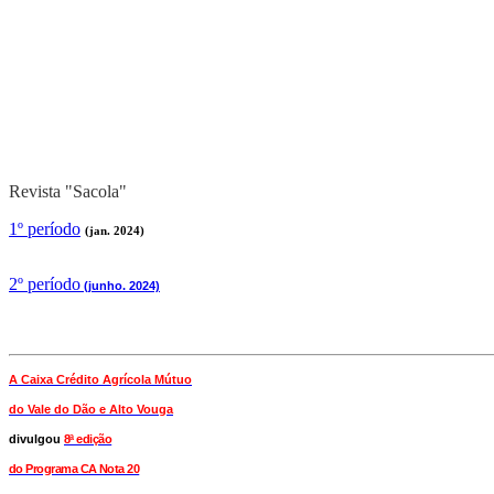
Revista "Sacola"
1º período
(jan. 2024)
2
º período
(junho. 2024)
A Caixa Crédito Agrícola Mútuo
do Vale
do Dão e Alto Vouga
divulgou
8ª edição
do Programa CA Nota 20