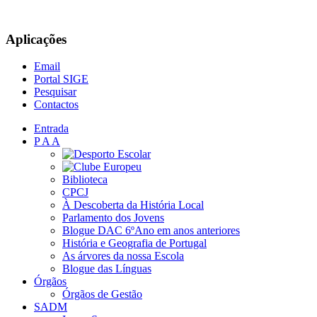
Aplicações
Email
Portal SIGE
Pesquisar
Contactos
Entrada
P A A
Biblioteca
CPCJ
À Descoberta da História Local
Parlamento dos Jovens
Blogue DAC 6ºAno em anos anteriores
História e Geografia de Portugal
As árvores da nossa Escola
Blogue das Línguas
Órgãos
Órgãos de Gestão
SADM