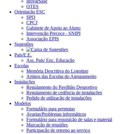
InovarSase
OTES
Orientação ESC
SPO
CPCJ
Gabinete de Apoio ao Aluno
Intervenção Precoce - SNIPI
Associação EPIS
Sugestões
Pais/E.E.
Ass. Pais/ Enc. Educação
Escolas
Memória Descritiva do Logotipo
Artigos das Escolas do Agrupamento
Instalações
Regulamento do Pavilhão Desportivo
Regulamento de cedência de instalações
Pedido de utilização de instalações
Modelos
Formulário para permutas
Avarias/Problemas informáticos
Formulário para requisição de salas e material
Marcação de reuniões
Participação de retorno ao serviço