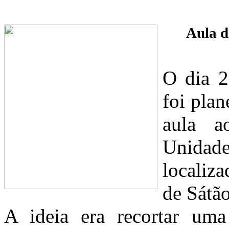
Aula d
O dia 2
foi pla
aula a
Unida
localiz
de Sátão
A ideia era recortar um