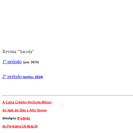
Revista "Sacola"
1º período
(jan. 2024)
2
º período
(junho. 2024)
A Caixa Crédito Agrícola Mútuo
do Vale
do Dão e Alto Vouga
divulgou
8ª edição
do Programa CA Nota 20