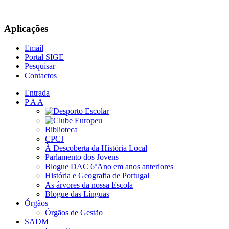
Aplicações
Email
Portal SIGE
Pesquisar
Contactos
Entrada
P A A
Biblioteca
CPCJ
À Descoberta da História Local
Parlamento dos Jovens
Blogue DAC 6ºAno em anos anteriores
História e Geografia de Portugal
As árvores da nossa Escola
Blogue das Línguas
Órgãos
Órgãos de Gestão
SADM