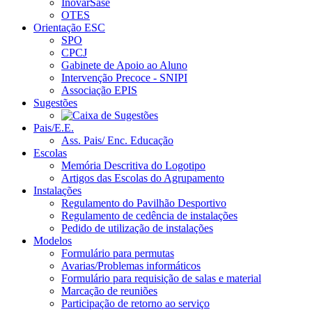
InovarSase
OTES
Orientação ESC
SPO
CPCJ
Gabinete de Apoio ao Aluno
Intervenção Precoce - SNIPI
Associação EPIS
Sugestões
Pais/E.E.
Ass. Pais/ Enc. Educação
Escolas
Memória Descritiva do Logotipo
Artigos das Escolas do Agrupamento
Instalações
Regulamento do Pavilhão Desportivo
Regulamento de cedência de instalações
Pedido de utilização de instalações
Modelos
Formulário para permutas
Avarias/Problemas informáticos
Formulário para requisição de salas e material
Marcação de reuniões
Participação de retorno ao serviço