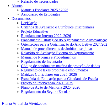
Relação de necessidades
Alunos
Manuais Escolares 2025 / 2026
Associação de Estudantes
Documentos
Legislação
Critérios de Avaliação e Currículos Disciplinares
Projeto Educativo
Regulamento Interno 2022_2026
Planeamento Estratégico do Agrupamento: Autoavaliaç
Orientações para a Organização do Ano Letivo 2024/20
Manual de procedimentos de âmbito disciplinar
Relatório da Avaliação Externa do Agrupamento
Manual de Normas e Procedimentos
Regulamento de Inventário
Código de conduta em matéria de proteção de dados
Regimento de taxas propinas e emolumentos
Matrizes Currículares em 2025_2026
Estratégia de Educação para a Cidadania de Escola
Projeto de Intervenção 2021_2025
Plano de Ação de Melhoria 2025_2026
Regulamento do Seguro Escolar
Plano Anual de Atividades