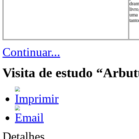
dram
livr
uma 
tant
Continuar...
Visita de estudo “Arbu
Detalhes