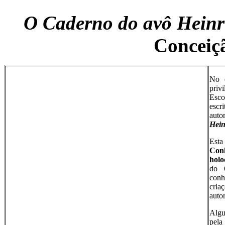
O Caderno do avô Heinr
Conceiç
No d
privi
Esc
escr
auto
Hein
Esta
Con
holo
do 
conh
cria
auto
Algu
pel