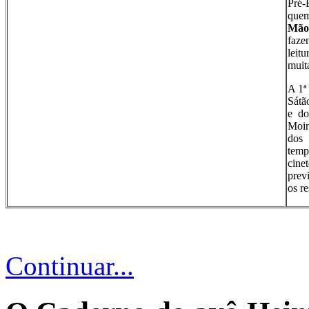
Pré-
quem
Mão
faze
leit
muita
A 1ª
Sátã
e do
Moin
dos 
temp
cine
prev
os re
Continuar...