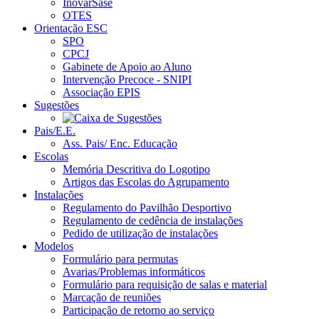
InovarSase
OTES
Orientação ESC
SPO
CPCJ
Gabinete de Apoio ao Aluno
Intervenção Precoce - SNIPI
Associação EPIS
Sugestões
Pais/E.E.
Ass. Pais/ Enc. Educação
Escolas
Memória Descritiva do Logotipo
Artigos das Escolas do Agrupamento
Instalações
Regulamento do Pavilhão Desportivo
Regulamento de cedência de instalações
Pedido de utilização de instalações
Modelos
Formulário para permutas
Avarias/Problemas informáticos
Formulário para requisição de salas e material
Marcação de reuniões
Participação de retorno ao serviço