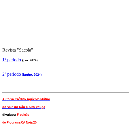
Revista "Sacola"
1º período
(jan. 2024)
2
º período
(junho. 2024)
A Caixa Crédito Agrícola Mútuo
do Vale
do Dão e Alto Vouga
divulgou
8ª edição
do Programa CA Nota 20