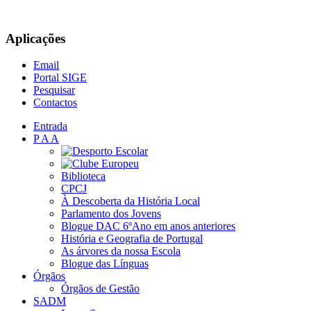
Aplicações
Email
Portal SIGE
Pesquisar
Contactos
Entrada
P A A
Biblioteca
CPCJ
À Descoberta da História Local
Parlamento dos Jovens
Blogue DAC 6ºAno em anos anteriores
História e Geografia de Portugal
As árvores da nossa Escola
Blogue das Línguas
Órgãos
Órgãos de Gestão
SADM