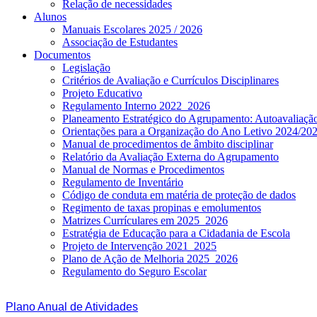
Relação de necessidades
Alunos
Manuais Escolares 2025 / 2026
Associação de Estudantes
Documentos
Legislação
Critérios de Avaliação e Currículos Disciplinares
Projeto Educativo
Regulamento Interno 2022_2026
Planeamento Estratégico do Agrupamento: Autoavaliaç
Orientações para a Organização do Ano Letivo 2024/20
Manual de procedimentos de âmbito disciplinar
Relatório da Avaliação Externa do Agrupamento
Manual de Normas e Procedimentos
Regulamento de Inventário
Código de conduta em matéria de proteção de dados
Regimento de taxas propinas e emolumentos
Matrizes Currículares em 2025_2026
Estratégia de Educação para a Cidadania de Escola
Projeto de Intervenção 2021_2025
Plano de Ação de Melhoria 2025_2026
Regulamento do Seguro Escolar
Plano Anual de Atividades