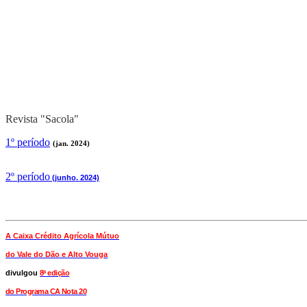
Revista "Sacola"
1º período
(jan. 2024)
2
º período
(junho. 2024)
A Caixa Crédito Agrícola Mútuo
do Vale
do Dão e Alto Vouga
divulgou
8ª edição
do Programa CA Nota 20