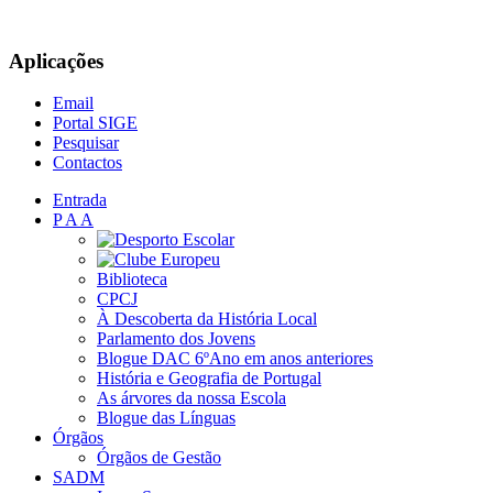
Aplicações
Email
Portal SIGE
Pesquisar
Contactos
Entrada
P A A
Biblioteca
CPCJ
À Descoberta da História Local
Parlamento dos Jovens
Blogue DAC 6ºAno em anos anteriores
História e Geografia de Portugal
As árvores da nossa Escola
Blogue das Línguas
Órgãos
Órgãos de Gestão
SADM