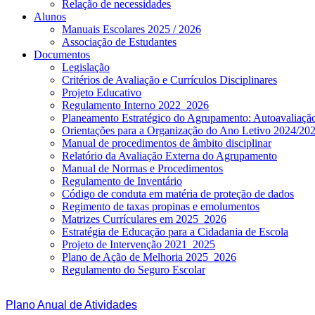
Relação de necessidades
Alunos
Manuais Escolares 2025 / 2026
Associação de Estudantes
Documentos
Legislação
Critérios de Avaliação e Currículos Disciplinares
Projeto Educativo
Regulamento Interno 2022_2026
Planeamento Estratégico do Agrupamento: Autoavaliaç
Orientações para a Organização do Ano Letivo 2024/20
Manual de procedimentos de âmbito disciplinar
Relatório da Avaliação Externa do Agrupamento
Manual de Normas e Procedimentos
Regulamento de Inventário
Código de conduta em matéria de proteção de dados
Regimento de taxas propinas e emolumentos
Matrizes Currículares em 2025_2026
Estratégia de Educação para a Cidadania de Escola
Projeto de Intervenção 2021_2025
Plano de Ação de Melhoria 2025_2026
Regulamento do Seguro Escolar
Plano Anual de Atividades