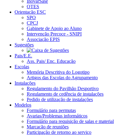
InovarSase
OTES
Orientação ESC
SPO
CPCJ
Gabinete de Apoio ao Aluno
Intervenção Precoce - SNIPI
Associação EPIS
Sugestões
Pais/E.E.
Ass. Pais/ Enc. Educação
Escolas
Memória Descritiva do Logotipo
Artigos das Escolas do Agrupamento
Instalações
Regulamento do Pavilhão Desportivo
Regulamento de cedência de instalações
Pedido de utilização de instalações
Modelos
Formulário para permutas
Avarias/Problemas informáticos
Formulário para requisição de salas e material
Marcação de reuniões
Participação de retorno ao serviço