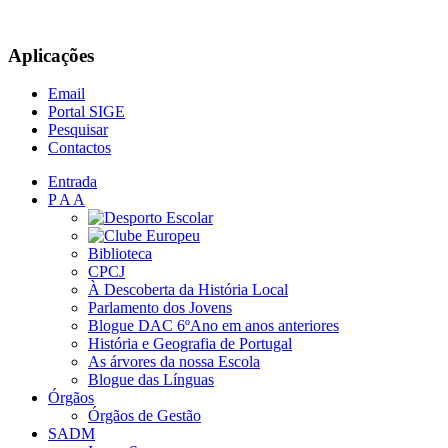
Aplicações
Email
Portal SIGE
Pesquisar
Contactos
Entrada
P A A
Biblioteca
CPCJ
À Descoberta da História Local
Parlamento dos Jovens
Blogue DAC 6ºAno em anos anteriores
História e Geografia de Portugal
As árvores da nossa Escola
Blogue das Línguas
Órgãos
Órgãos de Gestão
SADM