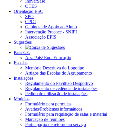
InovarSase
OTES
Orientação ESC
SPO
CPCJ
Gabinete de Apoio ao Aluno
Intervenção Precoce - SNIPI
Associação EPIS
Sugestões
Pais/E.E.
Ass. Pais/ Enc. Educação
Escolas
Memória Descritiva do Logotipo
Artigos das Escolas do Agrupamento
Instalações
Regulamento do Pavilhão Desportivo
Regulamento de cedência de instalações
Pedido de utilização de instalações
Modelos
Formulário para permutas
Avarias/Problemas informáticos
Formulário para requisição de salas e material
Marcação de reuniões
Participação de retorno ao serviço