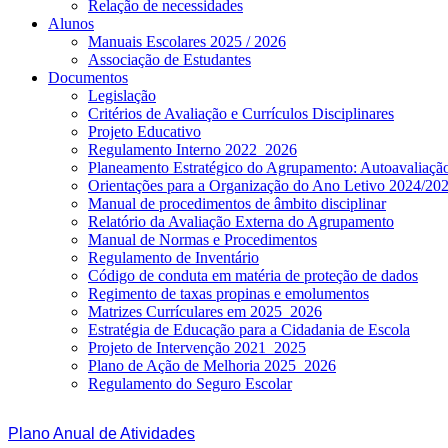
Relação de necessidades
Alunos
Manuais Escolares 2025 / 2026
Associação de Estudantes
Documentos
Legislação
Critérios de Avaliação e Currículos Disciplinares
Projeto Educativo
Regulamento Interno 2022_2026
Planeamento Estratégico do Agrupamento: Autoavaliaç
Orientações para a Organização do Ano Letivo 2024/20
Manual de procedimentos de âmbito disciplinar
Relatório da Avaliação Externa do Agrupamento
Manual de Normas e Procedimentos
Regulamento de Inventário
Código de conduta em matéria de proteção de dados
Regimento de taxas propinas e emolumentos
Matrizes Currículares em 2025_2026
Estratégia de Educação para a Cidadania de Escola
Projeto de Intervenção 2021_2025
Plano de Ação de Melhoria 2025_2026
Regulamento do Seguro Escolar
Plano Anual de Atividades